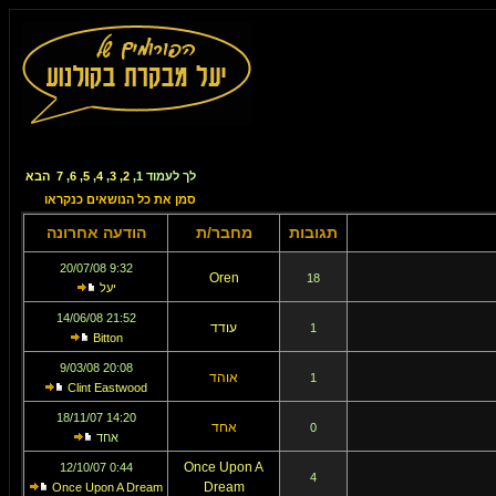
לך לעמוד
1
,
2
,
3
,
4
,
5
,
6
,
7
הבא
סמן את כל הנושאים כנקראו
תגובות
מחבר/ת
הודעה אחרונה
9:32 20/07/08
Oren
18
יעל
21:52 14/06/08
עודד
1
Bitton
20:08 9/03/08
אוהד
1
Clint Eastwood
14:20 18/11/07
אחד
0
אחד
Once Upon A
0:44 12/10/07
4
Dream
Once Upon A Dream