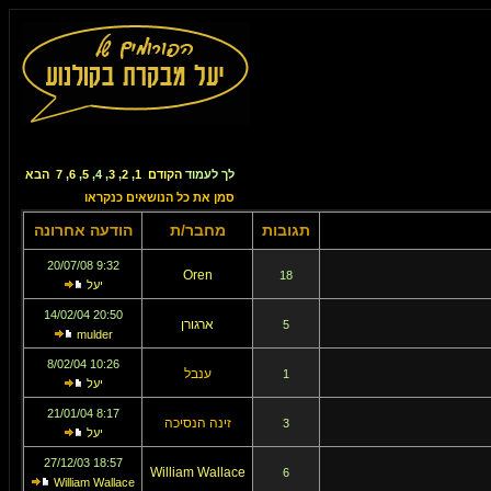
לך לעמוד
הקודם
1
,
2
,
3
,
4
,
5
,
6
,
7
הבא
סמן את כל הנושאים כנקראו
תגובות
מחבר/ת
הודעה אחרונה
9:32 20/07/08
Oren
18
יעל
20:50 14/02/04
ארגורן
5
mulder
10:26 8/02/04
ענבל
1
יעל
8:17 21/01/04
זינה הנסיכה
3
יעל
18:57 27/12/03
William Wallace
6
William Wallace