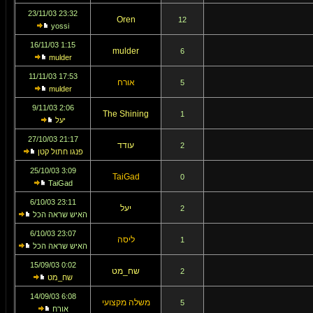
23:32 23/11/03
Oren
12
yossi
1:15 16/11/03
mulder
6
mulder
17:53 11/11/03
אורח
5
mulder
2:06 9/11/03
The Shining
1
יעל
21:17 27/10/03
עודד
2
פנגו חתול קטן
3:09 25/10/03
TaiGad
0
TaiGad
23:11 6/10/03
יעל
2
האיש שראה הכל
23:07 6/10/03
ליסה
1
האיש שראה הכל
0:02 15/09/03
שח_מט
2
שח_מט
6:08 14/09/03
משלה מקצועי
5
אורח