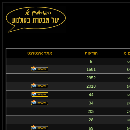
ם מ
הודעות
אתר אינטרנט
5
5/
1581
5/
2952
5/
2018
6/
44
6/
34
7/
208
7/
28
9/
69
9/