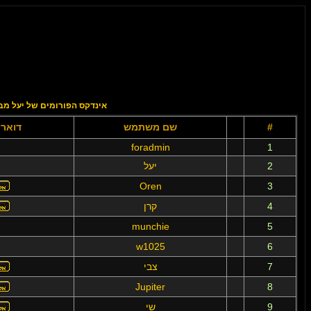
אינדקס הפורומים של יעל מב
#
שם משתמש
דואר 
foradmin
1
2
יעל
Oren
3
4
קרן
munchie
5
w1025
6
7
צבי
Jupiter
8
9
שי