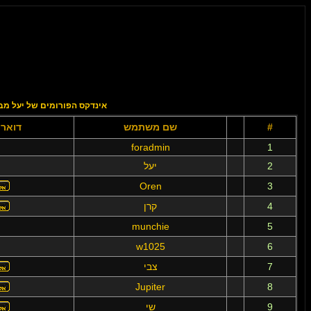
אינדקס הפורומים של יעל מב
#
שם משתמש
דואר 
foradmin
1
2
יעל
Oren
3
4
קרן
munchie
5
w1025
6
7
צבי
Jupiter
8
9
שי