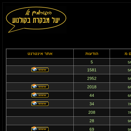
ם מ
הודעות
אתר אינטרנט
5
5/
1581
5/
2952
5/
2018
6/
44
6/
34
7/
208
7/
28
9/
69
9/