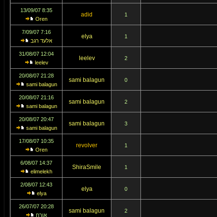
8:35 13/09/07
adid
1
Oren
7:16 7/09/07
elya
1
אלעד רגב
12:04 31/08/07
leelev
2
leelev
21:28 20/08/07
sami balagun
0
sami balagun
21:16 20/08/07
sami balagun
2
sami balagun
20:47 20/08/07
sami balagun
3
sami balagun
10:35 17/08/07
revolver
1
Oren
14:37 6/08/07
ShiraSmile
1
elimelekh
12:43 2/08/07
elya
0
elya
20:28 26/07/07
sami balagun
2
אורח