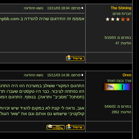
The Shining
פורסם: 18:04 13/11/03
נושא ההודעה:
חבר/ת פורום
אמממ זה התירגום שהיה להורדה ב-phpbb.com ולא באתר העברי
בפורום מ: 5/10/03
הודעות: 47
Oren
פורסם: 14:36 15/11/03
נושא ההודעה:
עורך ובונה האתר
הזו נפתחה לציבור, כבר היו טקסטים שעברו ת
(תסתכל "מסביב" ותראה). בנוסף, התרגום המשמע
בפורום מ: 5/06/02
אגב, נראה לי קצת לא במקום להגיד שיש זכויות 
הודעות: 2952
קולקטיבי שישמש גם אותם וגם את "שאר העולם"