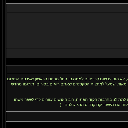
האתר הרשמי של phpBB. במצב ברירת המחדל של תרגום זה, לא הופיעו שום קרדיטים למתרגם. החל מהיום הראשון שגירסת הפורום
רב מאוד, שמעל למחצית הטקסטים שאתם רואים בפורום, תורגמו מחדש
עיה לתת לו. בתרבות הקוד הפתוח, רוב האנשים עוזרים כדי לשפר משהו
חר אם מישהו יקח קרדיט המגיע להם...).