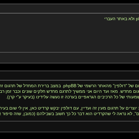
התרגום המקורי ששולב במערכת הזו היה התרגום של "דולפין" מ
רגום מחדש. מאז ועד היום אני ממשיך לתרגם מחדש חלקים שונים וכבר זמן 
ותי של כל הרכיבים הגראפיים בערכה זו נעשה עלידינו (בעיקר ע"י קרן).
יוצרים על תרגום מעין זה ועדיין, עם דולפין יבקש קרדיט כאן, אין לי שום ב
, לא נראה לי שהקרדיט הוא דבר כל כך חשוב בשבילהם (כמובן, שזה סיפור א