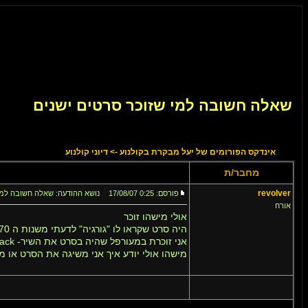
שאלה חשובה למי שזוכר סרטים ישנים
אינדקס הפורומים של יעל מבקרת בקולנוע
->
דיוני קולנוע
מחבר/ת
revolver
פורסם: 0:25 17/08/07
נושא ההודעה: שאלה חשובה למי 
אורח
אולי מישהו זוכר
היה סרט שקראו לו "גורגיה" לדעתי משנות ה 70 על בחורה ששמה גורגיה ו 3 גברים אוהבים אותה
אני זוכרת במעורפל שהיה בסרט את השיר- hit the road jack שהיא שרה שם
מישהו אולי יודע איך אני משיגה את הסרט או 