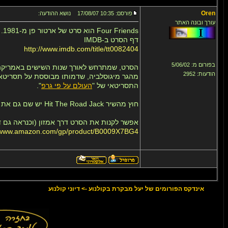
Oren
פורסם: 10:35 17/08/07
נושא ההודעה:
עורך ובונה האתר
Four Friends הוא סרט של ארטור פן מ-1981.
דף הסרט ב-IMDB
http://www.imdb.com/title/tt0082404
בפורום מ: 5/06/02
הסרט, שמתרחש לאורך שנות השישים באמריקה, ע
הודעות: 2952
מהגר מיגוסלביה, שדמותו מבוססת על תסריטאי הסרט - Steve Tesich, זוכה
התסריטאי של "
העולם על פי גרפ
".
חוץ מהשיר Hit The Road Jack יש שם גם את Georgia On My Mind של ריי צארלס, שכשאני שומע אותו, אני תמיד נזכר בסרט הזה.
אפשר לקנות את הסרט דרך אמזון (וכנראה גם ד
//www.amazon.com/gp/product/B0009X7BG4
אינדקס הפורומים של יעל מבקרת בקולנוע
->
דיוני קולנוע